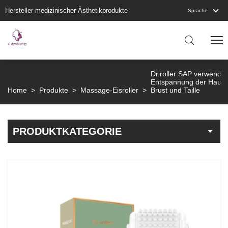
Hersteller medizinischer Ästhetikprodukte
Sprache
Dr.roller SAP verwendet
Entspannung der Haut a
Home
>
Produkte
>
Massage-Eisroller
>
Brust und Taille
PRODUKTKATEGORIE