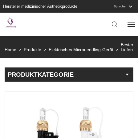
Hersteller medizinischer Ästhetikprodukte
Sprache
Bester M
Home
>
Produkte
>
Elektrisches Microneedling-Gerät
>
Lieferant
PRODUKTKATEGORIE