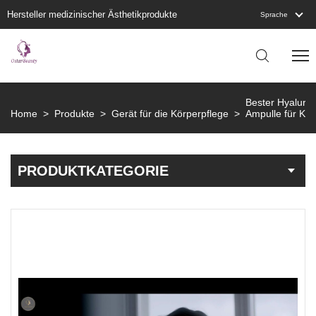
Hersteller medizinischer Ästhetikprodukte
Sprache
Bester Hyaluro
Home
>
Produkte
>
Gerät für die Körperpflege
>
Ampulle für Kö
PRODUKTKATEGORIE