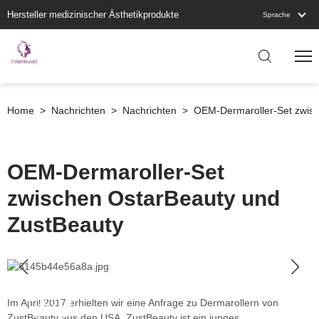
Hersteller medizinischer Ästhetikprodukte
Sprache
Home
>
Nachrichten
>
Nachrichten
>
OEM-Dermaroller-Set zwisc
OEM-Dermaroller-Set
zwischen OstarBeauty und
ZustBeauty
2021-
Im April 2017 erhielten wir eine Anfrage zu Dermarollern von
03-10
ZustBeauty aus den USA. ZustBeauty ist ein junges